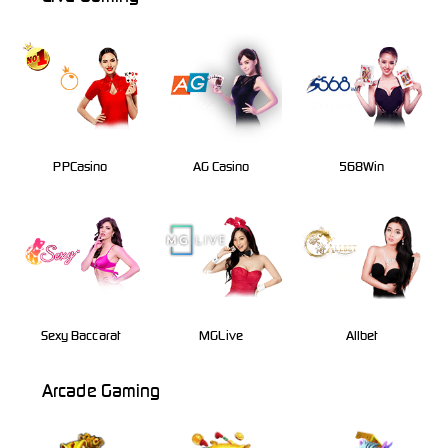
PPCasino
AG Casino
568Win
Sexy Baccarat
MGLive
Allbet
Arcade Gaming