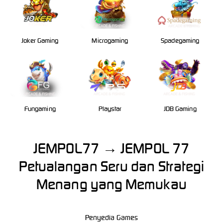
Joker Gaming
Microgaming
Spadegaming
Fungaming
Playstar
JDB Gaming
JEMPOL77 → JEMPOL 77
Petualangan Seru dan Strategi
Menang yang Memukau
Penyedia Games