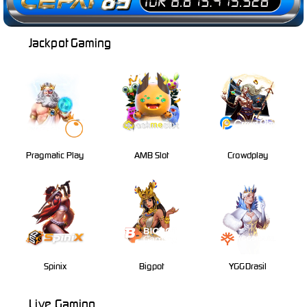
Jackpot Gaming
Pragmatic Play
AMB Slot
Crowdplay
Spinix
Bigpot
YGGDrasil
Live Gaming